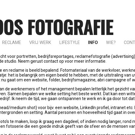
OOS FOTOGRAFIE
RECLAME
VRIJ WERK
LIFESTYLE
INFO
WIE?
CON
echt voor portretten, bedrijfsreportages, reclamefotografie (advertising)
in de studio. Neem gerust contact op voor meer informatie.
 en reclame is beeld bepalend. Fotomateriaal van de werkvloer, werkn
je: het is belangrijk om eigen beeld te hebben, met de uitstraling van u
t nu gaat om een website, folder, bedrijfsmagazine, abri campagne of 
an de werknemers of het management bepalen letterlijk het gezicht va
en. Samen bepalen we welke setting het beste werkt. Dat kan een witte
bedrijf. Ik neem de tijd, we gaan ontspannen te werk en ik ga door tot da
ead/medium shot) voor bijv. een website, LinkedIn profiel, intranet etc.
htergronden en setting. Aantal personen en hoeveelheid tijd gaat in over
to’s te maken, loop ik graag een dagdeel, of indien nodig langer, ron
een fotoserie die een goede indruk geeft van de sfeer en de mensen van