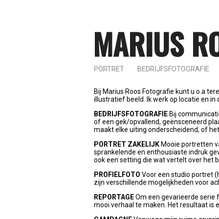
MARIUS R
PORTRET
BEDRIJFSFOTOGRAFIE
Bij Marius Roos Fotografie kunt u o.a ter
illustratief beeld. Ik werk op locatie en 
BEDRIJFSFOTOGRAFIE
Bij communicatie
of een gek/opvallend, geënsceneerd plaat
maakt elke uiting onderscheidend, of he
PORTRET ZAKELIJK
Mooie portretten v
sprankelende en enthousiaste indruk gev
ook een setting die wat vertelt over het 
PROFIELFOTO
Voor een studio portret (h
zijn verschillende mogelijkheden voor ac
REPORTAGE
Om een gevarieerde serie fo
mooi verhaal te maken. Het resultaat is 