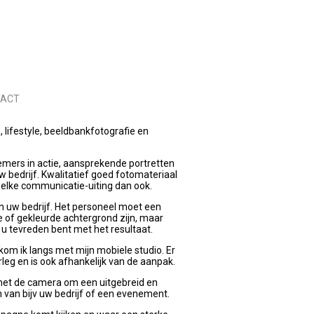
TACT
, lifestyle, beeldbankfotografie en
emers in actie, aansprekende portretten
w bedrijf. Kwalitatief goed fotomateriaal
welke communicatie-uiting dan ook.
n uw bedrijf. Het personeel moet een
 of gekleurde achtergrond zijn, maar
t u tevreden bent met het resultaat.
 kom ik langs met mijn mobiele studio. Er
leg en is ook afhankelijk van de aanpak.
d met de camera om een uitgebreid en
 van bijv uw bedrijf of een evenement.