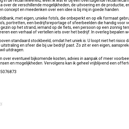
g in de reclamewereld, weet ik wat er bij een overtuigende reclameca
 over de verschillende mogelijkheden, de uitvoering en de productie, en
n concept en meedenken over een idee is bij mij in goede handen.
ldbank, met eigen, unieke foto’s, die onbeperkt en op elk formaat gebrui
foto’s, portretten, een bedrijfsreportage of sfeerbeelden die handig voor
n gezin op het strand, iemand op de fiets, een persoon op een zonnig t
streren een verhaal of vertellen iets over het bedrijf. In overleg bepale
ven standaard stockbeeld, omdat het uniek is. U loopt niet het risico da
 uitstraling en sfeer die bij uw bedrijf past. Zo zit er een eigen, aanspr
 wil uitdragen.
en over eventueel bijkomende kosten, advies in aanpak of meer voorbee
nsen en mogelijkheden. Vervolgens kan ik geheel vrijblijvend een offer
615076873
v
.