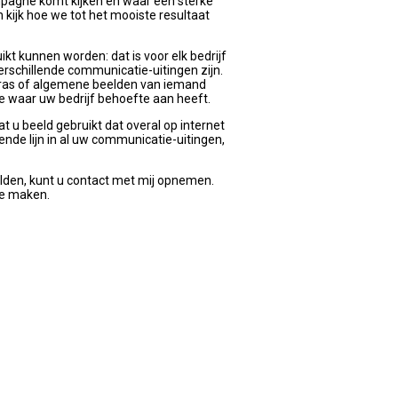
mpagne komt kijken en waar een sterke
 kijk hoe we tot het mooiste resultaat
kt kunnen worden: dat is voor elk bedrijf
 verschillende communicatie-uitingen zijn.
erras of algemene beelden van iemand
n we waar uw bedrijf behoefte aan heeft.
t u beeld gebruikt dat overal op internet
ekende lijn in al uw communicatie-uitingen,
lden, kunt u contact met mij opnemen.
te maken.