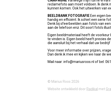
CAMPAGNE
Vanwege mijn ruime ervarin
reclamefoto aan moet voldoen. Ik denk na
kunnen komen. Ook het uitwerken van ee
BEELDBANK FOTOGRAFIE
Een eigen bee
handig en efficiënt. Ik schiet een serie 
Denk bij sfeerbeelden aan foto’s van ee
aan de telefoon enz. Dit soort foto’s illu
Eigen beeldmateriaal heeft de voorkeur bo
te vinden is. Eigen beeld heeft precies de
die aansluit bij het verhaal dat uw bedrijf
Voor meer informatie over prijzen, vrag
Dan denk ik mee en kijken we naar de we
Mail naar: info@mariusroos.nl of bel: 0
© Marius Roos 2026
Website ontwikkeld door
Radikal
met
Gra